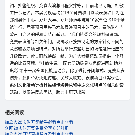
调、抽签组织、竞赛表演总日程安排等，目前均已明确。杜敏
生告诉记者，本届民族运动会16个竞赛项目以及表演项目将在
郑州奥体中心、郑州大学、郑州师范学院等10家单位的16个场
馆举行，竞赛项目民族马术和表演项目中的马术、赛骆驼在内
蒙古自治区的呼和浩特市举办。 “我们执委会的规划建设部、
竞赛表演部等相关部门，现阶段正按照制定的方案针对不同的
竞赛和表演项目特点，对所要举行这些项目的场馆进行相应的
升级改造，使其面貌焕然一新，为广大参赛运动员提供一个舒
适的比赛环境。”杜敏生说。 配套活动极具特色促进团结助力
出彩 第十一届全国民族运动会，除了进行开闭幕式、竞赛及表
演外，还将举办火炬传递、民族大联欢、表演项目颁奖晚会、
系列文化活动等极具民族传统特色和中原文化特点的相关配套
活动，以促进民族团结，助力中原更出彩。
相关阅读
加拿大28实时开奖新手必看点击查看
久旺28实时开奖免费分享立即注册
加拿大28开奖直播稳定盈利点击查看