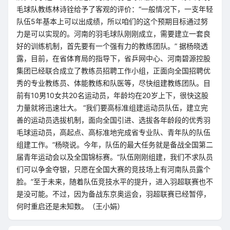
毛球队教练林诗铨给予了客观的评价：“一般情况下，一支年轻
队伍5年基本上可以出成绩，所以咱们的这个预期目标通过努
力是可以实现的。河南的羽毛球队刚刚成立，需要建立一套良
好的训练机制，首先要有一个强有力的教练团队。” 据杨晓透
露，目前，在省体育局的指导下，省乒网中心、河南碧源控股
集团已经联合成立了教练员招聘工作小组，正面向全国招聘优
秀的专业教练员、体能教练和队医等，尽快组建教练团队。目
前有10男10女共20名运动员，年龄均在20岁上下，很快这股
力量就将迅速壮大。 “我们要高标准组建运动员队伍，建立完
善的运动员选拔机制，面向全国引进、选拔各年龄段的优秀羽
毛球运动员，高起点、高标准地完成省专业队、青年队的队伍
组建工作。”杨晓说。今年，队伍的最大任务就是备战全国第二
届青年运动会以及全国锦标赛。“队伍刚刚组建，我们不求队员
们可以争金夺银，只愿在全国大赛的竞技场上有河南队员露个
脸。”至于未来，随着队伍竞技水平的提升，进入羽超联赛也不
是没可能。不过，因为备战东京奥运会，羽超联赛已经暂停，
何时重启还是未知数。（王小娟）