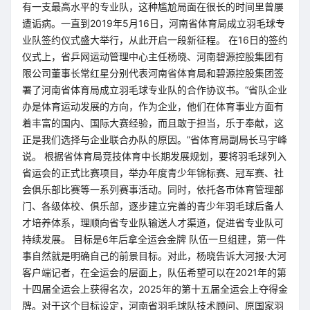
有一支最高水平的专业队，这种尴尬局面在很长的时间里曾屡
遭诟病。一直到2019年5月16日，河南省体育局成立羽毛球专
业队签约仪式盛大举行，从此开启一段新征程。 在16日的签约
仪式上，省乒网运动管理中心主任杨晓、河南碧源控股集团有
限公司董事长常红星分别代表河南省体育局和碧源控股集团签
署了河南省体育局成立羽毛球专业队的合作协议书。“省队企业
办是体育运动发展的方向，作为企业，他们在体育事业方面有
着丰富的国内、国际大赛经验，而且敢于担当，乐于奉献，这
正是我们选择与企业联合办队的原因。”省体育局副局长马宇峰
说。 根据省体育局竞技体育中长期发展规划，要将羽毛球列入
省运会的正式比赛项目，举办年度青少年锦标赛、冠军赛、社
会俱乐部比赛等一系列赛事活动。同时，依托各市体育管理部
门、各级体校、俱乐部，逐步建立完善的青少年羽毛球后备人
才培养体系，理顺向省专业队输送人才渠道，促进省专业队可
持续发展。 目标是6年后拿全运会金牌 队伍一旦组建，第一件
事自然就是明确自己的前景目标。对此，杨晓告诉大河报·大河
客户端记者，在全运会的层面上，队伍希望可以在2021年的第
十四届全运会上获得名次，2025年的第十五届全运会上夺得金
牌。对于这个目标设定，河南省羽毛球队技术顾问、原国家羽