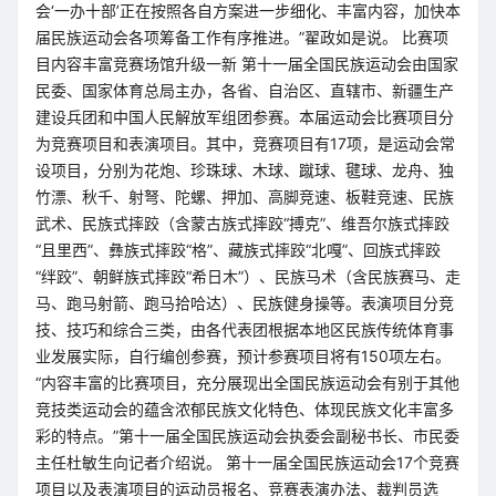
会‘一办十部’正在按照各自方案进一步细化、丰富内容，加快本
届民族运动会各项筹备工作有序推进。”翟政如是说。 比赛项
目内容丰富竞赛场馆升级一新 第十一届全国民族运动会由国家
民委、国家体育总局主办，各省、自治区、直辖市、新疆生产
建设兵团和中国人民解放军组团参赛。本届运动会比赛项目分
为竞赛项目和表演项目。其中，竞赛项目有17项，是运动会常
设项目，分别为花炮、珍珠球、木球、蹴球、毽球、龙舟、独
竹漂、秋千、射弩、陀螺、押加、高脚竞速、板鞋竞速、民族
武术、民族式摔跤（含蒙古族式摔跤“搏克”、维吾尔族式摔跤
“且里西”、彝族式摔跤“格”、藏族式摔跤“北嘎”、回族式摔跤
“绊跤”、朝鲜族式摔跤“希日木”）、民族马术（含民族赛马、走
马、跑马射箭、跑马拾哈达）、民族健身操等。表演项目分竞
技、技巧和综合三类，由各代表团根据本地区民族传统体育事
业发展实际，自行编创参赛，预计参赛项目将有150项左右。
“内容丰富的比赛项目，充分展现出全国民族运动会有别于其他
竞技类运动会的蕴含浓郁民族文化特色、体现民族文化丰富多
彩的特点。”第十一届全国民族运动会执委会副秘书长、市民委
主任杜敏生向记者介绍说。 第十一届全国民族运动会17个竞赛
项目以及表演项目的运动员报名、竞赛表演办法、裁判员选