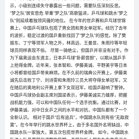
示，小级别连续失守暴露出一些问题，需要队伍深刻反思。
“梦之队”居安思危 举重“梦之队”高歌猛进，乒乓球和跳水“梦之
队”则延续着独领风骚的地位。 在今年的世乒赛和乒乓球世锦
赛上，中国乒乓球队包揽了男女团和男女单冠军。经历了去年
的波折，稳定过渡的国乒重新找回了“梦之队”的感觉。除了樊
振东、丁宁等领军人物之外，林高远、王曼昱、朱雨玲等年轻
球员同样表现不俗。 尽管一骑绝尘，但国乒并非没有对手。作
为下届奥运会东道主，日本乒乓球“卧薪尝胆”，以期从国乒手
上抢得金牌。近年来，张本智和、伊藤美诚、平野美宇等日本
小将都曾给国乒带来麻烦。在不久前的瑞典公开赛上，伊藤美
诚先后击败丁宁、刘诗雯和朱雨玲三员大将夺得女单冠军，又
在随后的奥地利公开赛上拿下女双冠军，给国乒敲响了警钟。
中国乒乓球协会副主席刘国梁表示，伊藤美诚实力雄厚，把握
战机能力强，可以和中国队任何一个选手抗衡。通过比赛，对
伊藤美诚、对中日女乒之间的水平和对抗，中国队都有了一个
全新认识。 相对于国乒“后有追兵”，中国跳水队则有些“无敌寂
寞”。在今年举行的跳水世界杯上，由于多名国外名将缺战，中
国跳水队一家独大，第五次包揽世界杯金牌。 如今，中国跳水