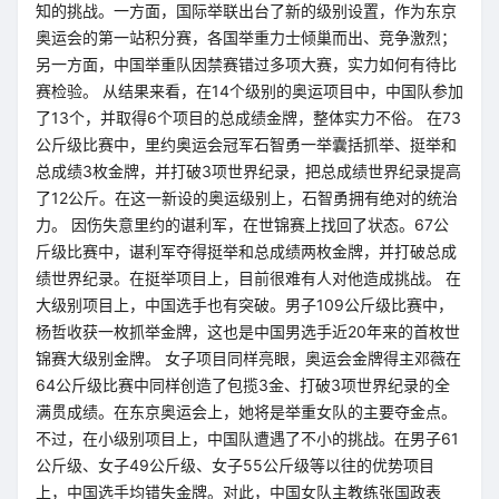
知的挑战。一方面，国际举联出台了新的级别设置，作为东京
奥运会的第一站积分赛，各国举重力士倾巢而出、竞争激烈；
另一方面，中国举重队因禁赛错过多项大赛，实力如何有待比
赛检验。 从结果来看，在14个级别的奥运项目中，中国队参加
了13个，并取得6个项目的总成绩金牌，整体实力不俗。 在73
公斤级比赛中，里约奥运会冠军石智勇一举囊括抓举、挺举和
总成绩3枚金牌，并打破3项世界纪录，把总成绩世界纪录提高
了12公斤。在这一新设的奥运级别上，石智勇拥有绝对的统治
力。 因伤失意里约的谌利军，在世锦赛上找回了状态。67公
斤级比赛中，谌利军夺得挺举和总成绩两枚金牌，并打破总成
绩世界纪录。在挺举项目上，目前很难有人对他造成挑战。 在
大级别项目上，中国选手也有突破。男子109公斤级比赛中，
杨哲收获一枚抓举金牌，这也是中国男选手近20年来的首枚世
锦赛大级别金牌。 女子项目同样亮眼，奥运会金牌得主邓薇在
64公斤级比赛中同样创造了包揽3金、打破3项世界纪录的全
满贯成绩。在东京奥运会上，她将是举重女队的主要夺金点。
不过，在小级别项目上，中国队遭遇了不小的挑战。在男子61
公斤级、女子49公斤级、女子55公斤级等以往的优势项目
上，中国选手均错失金牌。对此，中国女队主教练张国政表