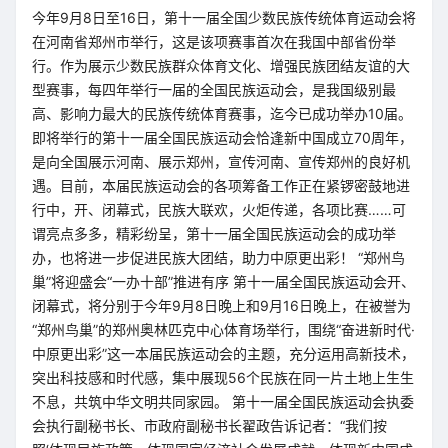
今年9月8日至16日，第十一届全国少数民族传统体育运动会将
在河南省郑州市举行，这是该项赛事首次在我国中部省份举
行。作为展示少数民族群众体育文化、增强民族团结友谊的大
型赛事，每四年举行一届的全国民族运动会，是我国级别最
高、影响力最大的民族传统体育赛事，迄今已成功举办10届。
即将举行的第十一届全国民族运动会恰逢新中国成立70周年，
是向全国展示河南、展示郑州，宣传河南、宣传郑州的良好机
遇。目前，本届民族运动会的各项筹备工作正在紧锣密鼓地进
行中，开、闭幕式，民族大联欢，火炬传递，各项比赛……可
谓亮点多多，精彩纷呈，第十一届全国民族运动会的成功举
办，也将进一步促进民族大团结，助力中原更出彩！ “郑州鸟
巢”将迎盛会“一办十部”推进有序 第十一届全国民族运动会开、
闭幕式，将分别于今年9月8日晚上和9月16日晚上，在被誉为
“郑州鸟巢”的郑州奥林匹克中心体育场举行，围绕“奋进新时代·
中原更出彩”这一本届民族运动会的主题，充分运用高新技术，
突出科技感和时代感，集中展现56个民族在同一片土地上生生
不息，共筑中华文明共同家园。 第十一届全国民族运动会执委
会执行副秘书长、市政府副秘书长翟政告诉记者：“我们按