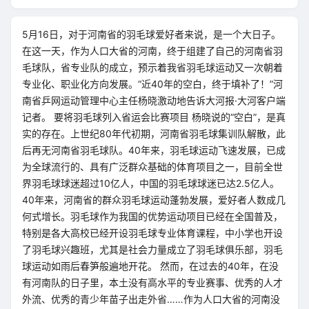
5月16日，对于河南省的羽毛球爱好者来说，是一个大日子。
在这一天，作为人口大省的河南，终于组建了自己的河南省羽
毛球队，省专业队的成立，预示着我省羽毛球运动又一次朝着
专业化、职业化方向发展。“近40年的空白，终于填补了！”河
南省乒网运动管理中心主任杨晓激动地告诉大河报·大河客户端
记者。 要将羽毛球列入省运会比赛项目 杨晓说的“空白”，是真
实的存在。上世纪80年代初期，河南省羽毛球集训队解散，此
后再无河南省羽毛球队。40年来，羽毛球运动飞速发展，已成
为全球流行的、具有广泛群众基础的体育项目之一，目前全世
界羽毛球球迷超过10亿人，中国的羽毛球球迷已达2.5亿人。
40年来，河南省的群众羽毛球运动蓬勃发展，爱好者人数成几
何式增长。羽毛球作为我国的优势运动项目已经在全国普及，
特别是各大高校已经开设羽毛球专业体育课程，中小学也开设
了羽毛球兴趣班，尤其是社会力量成立了羽毛球俱乐部，羽毛
球运动如雨后春笋般遍地开花。 然而，在过去的40年，在没
有河南队的日子里，本土没有高水平的专业赛事、优秀的人才
外流、优秀的青少年苗子出走外省……作为人口大省的河南没