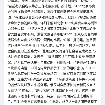
办情况。 昨天，北京冬奥组委新闻宣传部副部长吕钦表示：
“目前冬奥会各项筹办工作进展顺利，按计划，2022北京冬奥
会的吉祥物将于近期揭晓，年底还将启动赛会志愿者招募活
动。”在北京冬奥会和冬残奥会展示中心，丝路大V参访团通过
沙盘演示和视频介绍，详细了解到北京2022冬奥会从申办到筹
办的全过程。 丝路大V参访团来到首钢园区北部正在搭建的滑
雪大跳台实地参观，滑雪大跳台将承担2022年北京冬奥会的单
板滑雪和自由式滑雪两个项目的比赛。值得一提的是，这条赛
道还具备“一道两用”可切换功能。从老旧厂房到一流场馆，奥
运会的魔力让丝路大V、北京亚太交流合作基金会主席梅里·马
达沙希印象深刻。她表示：“首钢园区从工厂遗址‘变身’华丽场
馆，这对世界来说是一个生动的再利用案例，也是奥运推动城
市发展的典范，中国也向世界展示了一流的组织能力。” 2022
冬奥会北京赛区唯一新建竞赛场馆——国家速滑馆目前正在建
设中。丝路大V参访团来到工地，了解到建筑设计特色和采用
的创新科技以及未来规划等。俄罗斯自然保护协会新闻发言人
爱德华·拉宾表示：“现代化是我对北京的第一印象，这座正在
建设的场馆也非常符合这一特点，我非常期待它建成后的样
子，到时会亲自来这里看看。” 此外，丝路大V参访团还参观了