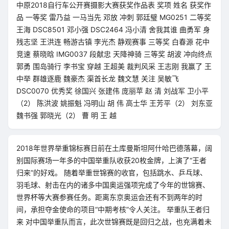
中原2018自行车公开赛摄影大赛获奖作品表 奖项 姓名 获奖作
品 一等奖 雷乃益 一马当先 邓放 冲刺 郭廷璧 MG0251 二等奖
王海 DSC8501 邓小强 DSC2464 冯小清 舍我其谁 曲勇军 身
残志坚 王洪连 畅游古镇 李光杰 静观赛事 三等奖 白春源 花中
竞速 蔡晓晗 IMG0037 段献忠 天降神骑 三等奖 胡波 冲向终点
郭勇 围岛骑行 李书宝 穿越 王超美 裁判风采 王志刚 我赢了 王
中举 群雄逐鹿 魏豪杰 渠首长龙 魏文慧 关注 吴敏飞
DSC0070 优秀奖 徐国兴 张建伟 庞丽苹 赵 清 刘战军 卫小平
（2） 陈洪波 姚振魁 冯明山 胡 伟 高士华 王芳平（2） 刘东亚
魏书强 郭晓光（2） 曹 明 王 越
2018年世界举重锦标赛日前在土库曼斯坦阿什哈巴德落幕，阔
别国际赛场一年多的中国举重队收获20枚金牌，上演了“王者
归来”的好戏。 随着举重世锦赛的收官，包括跳水、乒乓球、
羽毛球、射击在内的诸多中国奥运强项完成了今年的世锦赛、
世界杯等大赛参赛任务。距离东京奥运会还有不到两年的时
间，承担夺金使命的项目“中期考核”令人关注。 举重队王者归
来 对中国举重队而言，此次世锦赛既是回归之战，也充满着未