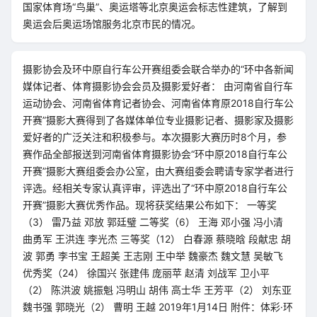
国家体育场“鸟巢”、奥运塔等北京奥运会标志性建筑，了解到
奥运会后奥运场馆服务北京市民的情况。
摄影协会及环中原自行车公开赛组委会联合举办的“环中各新闻
媒体记者、体育摄影协会会员及摄影爱好者： 由河南省自行车
运动协会、河南省体育记者协会、河南省体育原2018自行车公
开赛”摄影大赛得到了各媒体单位专业摄影记者、摄影家及摄影
爱好者的广泛关注和积极参与。本次摄影大赛历时8个月，参
赛作品全部报送到河南省体育摄影协会“环中原2018自行车公
开赛”摄影大赛组委会办公室，由大赛组委会聘请专家学者进行
评选。经相关专家认真评审，评选出了“环中原2018自行车公
开赛”摄影大赛优秀作品。现将获奖结果公布如下： 一等奖
（3） 雷乃益 邓放 郭廷璧 二等奖（6） 王海 邓小强 冯小清
曲勇军 王洪连 李光杰 三等奖（12） 白春源 蔡晓晗 段献忠 胡
波 郭勇 李书宝 王超美 王志刚 王中举 魏豪杰 魏文慧 吴敏飞
优秀奖（24） 徐国兴 张建伟 庞丽苹 赵清 刘战军 卫小平
（2） 陈洪波 姚振魁 冯明山 胡伟 高士华 王芳平（2） 刘东亚
魏书强 郭晓光（2） 曹明 王越 2019年1月14日 附件：体彩·环