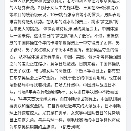
队进入队员更替和调整恢复期，老将和新人都在为东京奥运会
的入场券奋战。相对于女队主力施廷懋、王涵在3米板和混双
等项目的统治级表现，10米跳台张家齐等小将冒头，男队表现
难言拥有绝对优势。在明年的跳水世锦赛上，跳水“梦之队”将
迎来更大的挑战。 体操羽球待反弹 里约奥运会上，中国体操
队一金未得，这让昔日的“梦之队”陷入了低谷。不过，重振旗
鼓的中国体操在今年的卡塔尔世锦赛上一举夺得男子团体、男
子鞍马、男子双杠和女子平衡木4枚金牌，重拾奥运夺金的信
心。 从本届体操世锦赛来看，中国、美国、俄罗斯等体操强国
之间的差距正在缩小，竞争日趋激烈。目前来看，中国体操队
在男子双杠、鞍马和女队的高低杠、平衡木等项目上，都有望
在东京奥运会上争夺金牌。 同处于低谷的中国羽毛球，也在羽
坛新格局中寻找着机遇。在汤尤杯赛中，中国男队战胜日本
队，时隔6年再次捧起汤姆斯杯；女队则在半决赛中不敌泰国
队，34年来首次无缘决赛。而在羽毛球世锦赛上，中国队则摘
得男双和混双金牌。 在世界羽坛近年来的大混战中，日本羽毛
球上升速度惊人。尤其是在男单、女双等中国队昔日的优势项
目上崭露头角。与乒乓球一样，羽毛球赛场的中日争锋也将成
为东京奥运周期的主旋律。（记者刘峣）