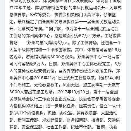
照‘体现民族政策、体现国家经济社会发展成就、体现新中国成
立70年主题、体现中原特色文化’的本届民族运动会开、闭幕式
总体要求，经过筹委会、执委会相关部门认真评审，仔细鉴
定，最终确定了由全国知名导演担任第十一届全国民族运动会
开、闭幕式总导演。” 据了解，作为第十一届全国民族运动会
主会场的郑州奥体中心，总建筑面积为57万平方米，主场馆体
育场——“郑州鸟巢”可容纳6万人。除了主体育场，还包含一个
大型甲级体育馆和一个甲级游泳馆。其中，体育馆可容纳1.6万
名观众，游泳馆可容纳3000名观众。郑州奥体中心“一场两馆”
可同时容纳近8万人。目前，郑州奥体中心主体已经完工，5万
人的座椅也已经安装到位，室内外装修已经进入收尾工作。郑
州奥体中心自2016年11月1日正式开工建设以来，始终24小时
不间断施工，无论春夏秋冬，风雨无阻，施工高峰期一天就有
6000人奋战在施工现场。 2017年10月20日，第十一届全国
民族运动会执行工作委员会正式成立，执委会在参考省筹委会
内设机构的基础上，进一步量化任务，压实责任，设立“一办十
部”共11个内设机构，包括：办公室、竞赛表演部、大型活动
部、新闻宣传部、规划建设部、财务招商部、接待部、交通运
输部、安全保卫部、社会工作部、纪检审计部。“目前，执委