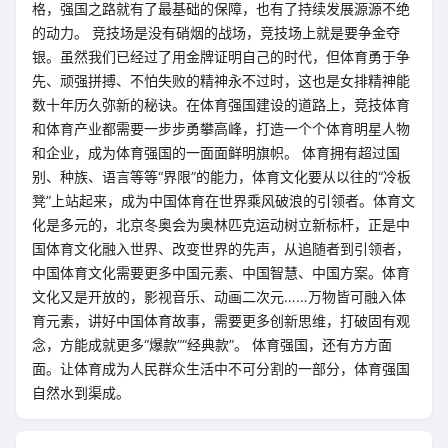
格，强国之路就有了最基础的保障，也有了持续发展源源不绝
的动力。 竞技场是没有硝烟的战场，竞技场上就是要争金夺
银。虽然我们已经过了用金牌证明自己的时代，但体育勇于争
先、顽强拼搏、不怕失败的精神永不过时，这也是女排精神能
数十年历久弥新的秘诀。在体育强国建设的道路上，竞技体育
和体育产业都需要一步步勇攀高峰，打造一个个体育明星人物
和企业，成为体育强国的一面面鲜明旗帜。 体育拥有超过国
别、种族、语言等等“界限”的能力，体育文化要从以往的“冷板
凳”上站起来，成为中国体育在世界乘风破浪的引领者。体育文
化是多元的，北京冬奥会为奥林匹克运动树立新标杆，正是中
国体育文化融入世界、改变世界的先声，从追随者到引领者，
中国体育文化需要更多中国元素、中国智慧、中国方案。体育
文化又是开放的，影视音乐、动画二次元……万物皆可融入体
育元素，讲好中国体育故事，需要更多创新思维，打破固有观
念，方能成就更多“爆款”“经典款”。 体育强国，还有方方面
面。让体育成为人民群众生活中不可分割的一部分，体育强国
自然水到渠成。