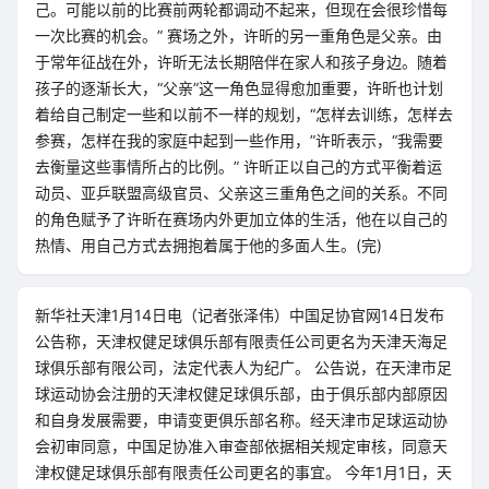
己。可能以前的比赛前两轮都调动不起来，但现在会很珍惜每
一次比赛的机会。” 赛场之外，许昕的另一重角色是父亲。由
于常年征战在外，许昕无法长期陪伴在家人和孩子身边。随着
孩子的逐渐长大，“父亲”这一角色显得愈加重要，许昕也计划
着给自己制定一些和以前不一样的规划，“怎样去训练，怎样去
参赛，怎样在我的家庭中起到一些作用，”许昕表示，“我需要
去衡量这些事情所占的比例。” 许昕正以自己的方式平衡着运
动员、亚乒联盟高级官员、父亲这三重角色之间的关系。不同
的角色赋予了许昕在赛场内外更加立体的生活，他在以自己的
热情、用自己方式去拥抱着属于他的多面人生。(完)​​​​
新华社天津1月14日电（记者张泽伟）中国足协官网14日发布
公告称，天津权健足球俱乐部有限责任公司更名为天津天海足
球俱乐部有限公司，法定代表人为纪广。 公告说，在天津市足
球运动协会注册的天津权健足球俱乐部，由于俱乐部内部原因
和自身发展需要，申请变更俱乐部名称。经天津市足球运动协
会初审同意，中国足协准入审查部依据相关规定审核，同意天
津权健足球俱乐部有限责任公司更名的事宜。 今年1月1日，天