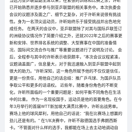
当选为亚乒联盟副主席以来，在紧张的训练和比赛之余，许昕
已开始熟悉并逐步参与到亚乒联盟的相关事务中。本次执委会
会议的议题涉及面之广、细节之复杂，对于许昕来说很有挑战
性。身为一名顶尖运动员，许昕始终乐于接受挑战并出色地完
成任务。 在两天的会议中，亚乒联盟除了对其与国际乒联签订
的洲级协议情况作了简要介绍之外，还就2022年之后的赛事更
新和安排、世界排名系统的调整、大型赛事在中国的准备情
况、国际间交流合作与推广等重要议题进行了说明及讨论。 会
后，全程参与其中的许昕表示收获颇丰，“本次会议议程紧凑，
议题涵盖面广，信息量大，对于我迅速融入到亚乒联盟中起到
很大的助力。”许昕深知，这一角色所赋予他的不仅仅是信任，
更是一份责任，用他自己的话总结：推广乒乓球、为国乒队员
争取公平和更多的话语权。 近些年，随着身份角色的不断变
化，许昕所面临的一个重要问题是：如何平衡不同角色在生活
中的比重。 作为一名现役国手，运动员是他的首要角色。在今
年3月举行的首届WTT新加坡大满贯比赛中，许昕出战男单。
赛场上他的球风犀利，用他自己的话说：“我在比赛场上想赢的
劲儿还是有的。” 在1/8决赛中，许昕不敌德国选手弗朗西斯
卡。“不管面对什么样的选手，我都能在场上去主动地调动自