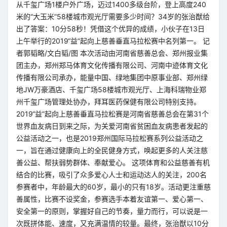
从千玺广场1楼户外广场，迈过1400多级台阶，登上高度240
米的“大玉米”58楼城市观光厅需要多少时间？34岁的张治猷给
出了答案：10分58秒！凭借这个优异的成绩，小伙子在13日
上午举行的2019“益”起向上慈善垂直马拉松赛中名列第一。 记
者郭韬略/文白韬/图 本次活动由河南省慈善总会、郑州报业集
团主办，郑州郑马体育文化传播有限公司、河南中迹体育文化
传播有限公司承办，能量中国、绿地集团中原事业部、郑州绿
地JW万豪酒店、千玺广场58楼城市观光厅、上海科瑞物业郑
州千玺广场管理处协办，拜耳医药保健有限公司特别支持。
2019“益”起向上慈善垂直马拉松赛是河南省慈善总会在第31个
世界血友病日到来之际，为关爱河南省贫困血友病患者发起的
公益活动之一，也是2019郑州国际马拉松赛系列公益活动之
一，旨在通过健康向上的全民健身方式，唤起更多的人关注慈
善公益、帮扶弱势群体、奉献爱心。 这项体育和公益慈善有机
结合的比赛，吸引了众多爱心人士和运动达人的关注，200名
参赛者中，年龄最大的60岁，最小的只有18岁。活动更注重慈
善属性，比赛不设奖金，参赛选手本着友谊第一、爱心第一、
安全第一的原则，掌握好自己的节奏，量力而行，可以说是一
次既拼体能、速度，又充满温情的较量。最终，张治猷以10分