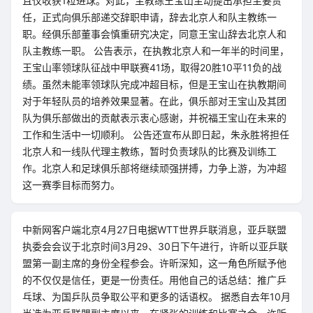
且仅收获1粒进球。对此，主教练王宝山主动提出承担主要责
任，正式向俱乐部递交辞职申请，辞去北京人和队主教练一
职。经俱乐部董事会慎重研究决定，同意王宝山辞去北京人和
队主教练一职。 公告表示，在执教北京人和一年半的时间里，
王宝山率领球队征战中甲联赛41场，取得20胜10平11负的战
绩。虽然未能率领球队完成冲超目标，但是王宝山在执教期间
对于年轻队员的培养效果显著。在此，俱乐部对王宝山及其团
队为俱乐部做出的贡献表示衷心感谢，并祝福王宝山在未来的
工作和生活中一切顺利。 公告还宣布从即日起，朱永胜将担任
北京人和一线队代理主教练，暂时负责球队的比赛及训练工
作。北京人和足球俱乐部将继续顽强拼搏，力争上游，为冲超
这一赛季目标而努力。
中新网客户端北京4月27日电据WTT世界乒联消息，亚乒联盟
执委会会议于北京时间3月29、30日下午进行，许昕以亚乒联
盟第一副主席的身份全程参会。许昕深知，这一角色所赋予他
的不仅仅是信任，更是一份责任。用他自己的话总结：推广乒
乓球、为国乒队员争取公平和更多的话语权。 据悉自去年10月