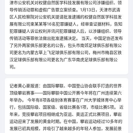
津市公安机关对权健自然医学科技发展有限公司涉嫌组织、领
导传销活动罪和虚假广告罪立案侦查。1月13日，天津市武清
区人民检察院对公安机关提请批准逮捕的权健自然医学科技发
展有限公司束某某等16名犯罪嫌疑人，经审查证据材料，告知
犯罪嫌疑人诉讼权利并讯问犯罪嫌疑人后，以涉嫌组织、领导
传销活动等罪依法做出批准逮捕决定。 当天，中国足协还发布
了另外两家俱乐部更名的公告，包头市南郊足球俱乐部有限公
司更名为内蒙古草上飞足球俱乐部有限公司，梅州市梅县区铁
汉足球俱乐部有限公司更名为广东华南虎足球俱乐部有限公
司。
记者黄心豪报道：由国际攀联、中国登山协会联手打造的世界
顶级攀岩赛事——国际攀联中国公开赛今年将在广州连续第六
年举办。 今年有8项各级别体育赛事在广州大学城体育中心举
行，包括国际级、国家级、省级比赛各1项，市级比赛5项。 近
年来，竞技攀岩项目相继成为亚运、奥运正式比赛项目，攀岩
运动迎来了发展的黄金时期。在中国，攀岩运动经过10多年的
发展已初具规模，并吸引了越来越多的年轻人参加，发展前景