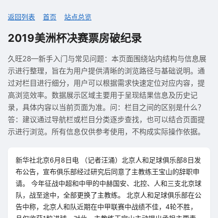
返回列表
首页
站点总览
2019美洲杯决赛票房破纪录
久旺28—新手入门与常见问题：本页面围绕站内结构与信息展
示进行整理，旨在为用户提供清晰的浏览路径与基础说明。通
过对栏目进行细分，用户可以根据需求快速定位对应内容，提
高浏览效率。数据展示区域主要用于呈现结果信息及历史记
录，具体内容以当前页面为准。问：栏目之间的区别是什么？
答：建议通过导航栏或栏目分类逐步查找，也可以结合页面提
示进行浏览。所有信息仅供参考使用，不构成实际操作依据。
新华社北京6月8日电 （记者汪涌）北京人和足球俱乐部8日发
布公告，宣布俱乐部经过研究后同意了主教练王宝山的辞职申
请。 今年征战中超和中甲的中赫国安、北控、人和三支北京球
队，战至途中，全部更换了主教练。 北京人和足球俱乐部在公
告中称，北京人和队近期在中甲联赛中战绩不佳，4轮不胜，