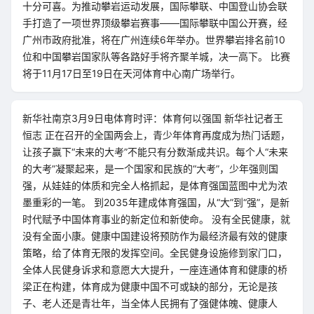
十分可喜。为推动攀岩运动发展，国际攀联、中国登山协会联
手打造了一项世界顶级攀岩赛事——国际攀联中国公开赛，经
广州市政府批准，将在广州连续6年举办。世界攀岩排名前10
位和中国攀岩国家队等各路好手将齐聚羊城，决一高下。 比赛
将于11月17日至19日在天河体育中心南广场举行。
新华社南京3月9日电体育时评：体育何以强国 新华社记者王
恒志 正在召开的全国两会上，青少年体育再度成为热门话题，
让孩子赢下“未来的大考”不能只有分数渐成共识。每个人“未来
的大考”凝聚起来，是一个国家和民族的“大考”，少年强则国
强，从娃娃的体质和完全人格抓起，是体育强国蓝图中尤为浓
墨重彩的一笔。 到2035年建成体育强国，从“大”到“强”，是新
时代赋予中国体育事业的新定位和新使命。 没有全民健康，就
没有全面小康。健康中国建设将预防作为最经济最有效的健康
策略，给了体育无限的发挥空间。全民健身设施修到家门口，
全体人民健身诉求和意愿大大提升，一座连通体育和健康的桥
梁正在构建，体育成为健康中国不可或缺的部分，无论是孩
子、老人还是青壮年，当全体人民拥有了强健体魄、健康人