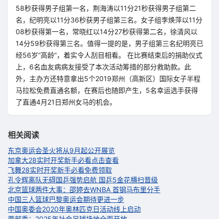
58秒获得男子组第一名，荆海涛以11分21秒获得男子组第二
名，纪明亮以11分36秒获男子组第三名。女子组李焕萍以11分
08秒获得第一名，常晓红以14分27秒获得第二名，徐清风以
14分59秒获得第三名。值得一提的是，男子组第三名纪明亮已
经56岁“高龄”，着实令人刮目相看。 在比赛结束后的捐助仪式
上，6名血友病病友接受了本次活动筹措的部分救助款。此
外，主办方还特意拿出5个2019郑州（高新区）国际女子半程
马拉松免费直通名额，在赛后也随即产生，5名幸运选手获得
了直通4月21日郑州女马的机会。
相关阅读
东京奥运会圣火将从9月起公开展览
加拿大28实时开奖新手必看点击查看
飞舞28实时开奖新手必看免费领取
孔令辉离队无碍国乒强势启航 国乒5金花横扫晋级
北京篮球两件大事：邵婷去WNBA 首钢马布里分手
中国三人篮球巴黎奥运会期待更进一步
中国奥委会2020年奥林匹克日活动线上启动
两部委：2025年社会足球场地全面开放