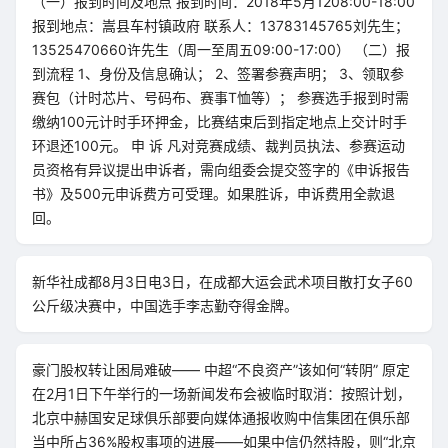
（一）报到时间及地点 报到时间：2018年5月1208:00-18:00
报到地点：嵩县车村镇政府 联系人：13783145765刘先生；
13525470660许先生（周一至周五09:00-17:00） （二）报
到流程 1、身份及信息确认； 2、签署参赛声明； 3、领取参
赛包（计时芯片、号码布、赛事T恤等）； 参赛选手报到时需
缴纳100元计时手环押金，比赛结束后到指定地点上交计时手
环退还100元。 申 诉 凡对竞赛成绩、裁判员执法、参赛运动
员资格有异议提出申诉者，需向组委会提交签字的《申诉报告
书》及500元申诉费方可受理。如果胜诉，申诉费用全款退
回。
新华社成都8月3日电3日，在成都大运会武术项目散打女子60
公斤级决赛中，中国选手李志勤夺得金牌。
豪门股权转让困局难破—— 中超“不良资产”该如何“转阴” 原定
在2月1日下午举行的一场新闻发布会被临时取消：按照计划，
北京中赫国安足球俱乐部要向媒体通报收购中信集团在俱乐部
当中所占36%股权事项的进展——如果中信仍然持股，则“北京