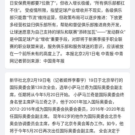
日安保费用都要7位数了”，但收入增长极缓，“所有俱乐部都扛
不住”。 受疫情所限，指望足球产业增收并不现实，各级俱乐
部只能靠“节流”维持运营，但政策布局可以逐步推进：下放更
多经营权益归俱乐部所有，帮助和督促俱乐部推进商务开发，
让球迷愿意为自己支持的球队和联赛“添砖加瓦”——“发动群众”
是中国足球产业“增收”重要手段，对即将于新赛季接手职业联
赛的职业联盟来说，服务俱乐部和服务球迷的意识，应该被放
在一个前所未有的高度上了。 本报北京2月1日电 中青报·中青
网记者郭剑来源：中国青年报
新华社北京2月19日电（记者姬烨李春宇）19日于北京举行的
国际奥委会第139次全会，选举小萨马兰奇为国际奥委会副主
席，任期将从今年5月20日开始。 小萨马兰奇是国际奥委会终
身名誉主席萨马兰奇之子，他于2001年加入国际奥委会，
2012-2016年成为国际奥委会执委会委员，2016年-2020年出
任国际奥委会副主席。 现年62岁的他作为国际奥委会北京冬
奥会协调委员会主席，参与了北京冬奥会筹办工作。如今，他
将于今年5月20日再次出任国际奥委会副主席。 全会决定于