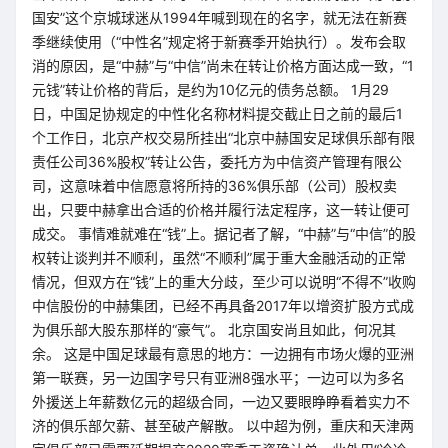
国安”这个京城球迷从1994年喊到现在的名字，就无法在新赛
季继续使用（“中性名”规定将于新赛季开始执行）。发布会取
消的原因，是“中赫”与“中信”尚未在转让价格方面达成一致，“1
元钱”转让价格的背后，是约为10亿元的债务总额。 1月29
日，中国足协规定的中性化名称材料提交截止日之前的最后1
个工作日，北京产权交易所挂出“北京中赫国安足球俱乐部有限
责任公司36%股权”转让公告，委托方为中信资产管理有限公
司，这意味着中信愿意将所持的36%俱乐部（公司）股权卖
出，只要中赫拿出合适的价格并履行法定程序，这一转让便可
成交。 事情难就难在“钱”上。据记者了解，“中赫”与“中信”的股
权转让谈判并不顺利，虽然“不顺利”属于重大金融活动的正常
情况，但双方在“钱”上的重大分歧，至少可以说明“不得不”收购
中信股份的中赫集团，已经不再具备2017年以增资扩股方式成
为俱乐部大股东那样的“豪气”。 北京国安尚且如此，何况其
余。 这是中国足球最有意思的地方：一边拥有市场火爆的亚洲
第一联赛，另一边国字号只有亚洲8强水平；一边可以为多名
外援送上年薪数亿元的超级合同，一边又要眼睁睁看着实力不
济的俱乐部欠薪、甚至破产解散。 以中超为例，重庆和天津两