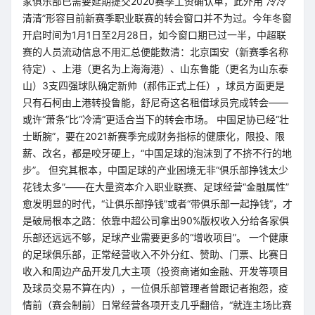
家俱乐部已需要延期提交2020赛季工资确认单，此外用“冷冷
清清”形容目前新赛季职业联赛的转会窗口并不为过。今年冬窗
开启时间为1月1日至2月28日，如今窗口期已过一半，中超联
赛的人员流动信息不用汇总便能数清：北京国安（新赛季名称
待定）、上港（更名为上海海港）、山东鲁能（更名为山东泰
山）3支四强球队确定新帅（郝伟正式上任），球员方面更是
只有石柯由上港转投鲁能，舒尼奇这名租借球员完成转会——
或许“萧条”比“冷清”更适合当下的转会市场。 中国足协已经“壮
士断腕”，要在2021新赛季完成财务指标的健康化，限投、限
薪、改名，都是咬牙硬上，“中国足球的泡沫到了不挤不行的地
步”。 但究其根本，中国足球的产业困境无非“俱乐部挣钱太少
花钱太多”——在大量资本介入职业联赛、足球经营“金融属性”
愈发明显的时代，“让俱乐部挣钱”或者“带俱乐部一起挣钱”，才
是破局根本之路：依靠中超公司拿出90%版权收入分给各家俱
乐部还远远不够，足球产业需要更多的“增收项目”。 一个健康
的足球俱乐部，正常经营收入不外分红、赞助、门票、比赛日
收入和周边产品开发几大主项（投资商诸如金融、开发等项目
及球员交易不算在内），一位俱乐部管理者曾跟记者抱怨，疫
情前（赛会制前）日常经营各项开支几乎翻倍，“就连主场比赛