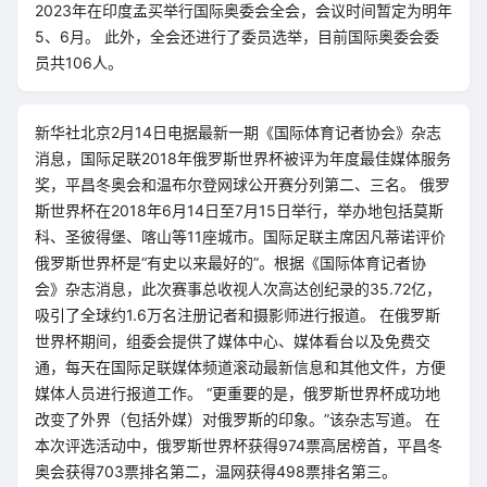
2023年在印度孟买举行国际奥委会全会，会议时间暂定为明年
5、6月。 此外，全会还进行了委员选举，目前国际奥委会委
员共106人。
新华社北京2月14日电据最新一期《国际体育记者协会》杂志
消息，国际足联2018年俄罗斯世界杯被评为年度最佳媒体服务
奖，平昌冬奥会和温布尔登网球公开赛分列第二、三名。 俄罗
斯世界杯在2018年6月14日至7月15日举行，举办地包括莫斯
科、圣彼得堡、喀山等11座城市。国际足联主席因凡蒂诺评价
俄罗斯世界杯是“有史以来最好的”。根据《国际体育记者协
会》杂志消息，此次赛事总收视人次高达创纪录的35.72亿，
吸引了全球约1.6万名注册记者和摄影师进行报道。 在俄罗斯
世界杯期间，组委会提供了媒体中心、媒体看台以及免费交
通，每天在国际足联媒体频道滚动最新信息和其他文件，方便
媒体人员进行报道工作。 “更重要的是，俄罗斯世界杯成功地
改变了外界（包括外媒）对俄罗斯的印象。”该杂志写道。 在
本次评选活动中，俄罗斯世界杯获得974票高居榜首，平昌冬
奥会获得703票排名第二，温网获得498票排名第三。