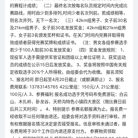
的赛程计成绩； （二）最终名次按每名队员规定时间内完成比
赛路线，用时由少到多排列,时间少者名次列前。若成绩相等，
则名次并列，无下一名次； （三）42km组男子、女子前30名
及21km组男子、女子前30名发放奖金；42km组和21km组男
子、女子前3名颁发奖杯和证书。在关门时间内完赛并取得有
效成绩者获得完赛奖牌和成绩证书。 （注：男女各组参赛选手
若少于100人取前30名发放奖金） （四）奖金发放规则： 1、
现役军人选手需提供军官证和团级以上单位证明 2、获奖运动
员的成绩在公示15日后发放奖金。 3、奖金将按照中国有关规
定收取选手20%个人所得税，由组委会代为收缴。 报名须知
1、报名时间 即日起至4月20日截止（或额满即止） 2、报名
费用联系: 13783145765 42公里组：150元/人 21公里组：
100元/人 3、参赛福利 报名成功选手凭号码布免费游玩：白云
山、木扎岭、卧龙谷、天桥沟特色小镇四大景区（限比赛日前
后共三天时间）。 4、特别提示 参赛名额报满为止。报名费一
经收取不以任何理由退还。组委会将对选手资料进行审核，并
有权根据报名情况决定是否接受报名。信息审核未通过者，报
名费用将于30个工作日内退还原支付方。 参赛物资领取