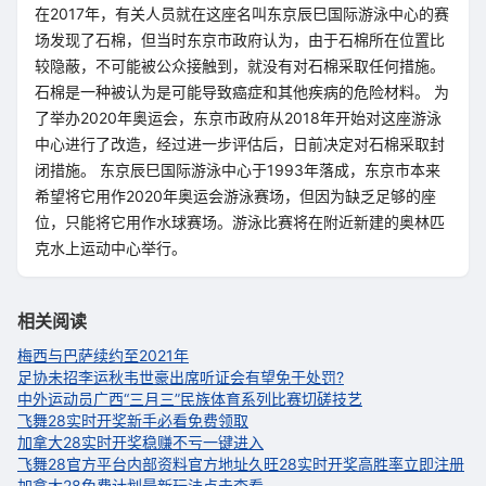
在2017年，有关人员就在这座名叫东京辰巳国际游泳中心的赛
场发现了石棉，但当时东京市政府认为，由于石棉所在位置比
较隐蔽，不可能被公众接触到，就没有对石棉采取任何措施。
石棉是一种被认为是可能导致癌症和其他疾病的危险材料。 为
了举办2020年奥运会，东京市政府从2018年开始对这座游泳
中心进行了改造，经过进一步评估后，日前决定对石棉采取封
闭措施。 东京辰巳国际游泳中心于1993年落成，东京市本来
希望将它用作2020年奥运会游泳赛场，但因为缺乏足够的座
位，只能将它用作水球赛场。游泳比赛将在附近新建的奥林匹
克水上运动中心举行。
相关阅读
梅西与巴萨续约至2021年
足协未招李运秋韦世豪出席听证会有望免于处罚?
中外运动员广西“三月三”民族体育系列比赛切磋技艺
飞舞28实时开奖新手必看免费领取
加拿大28实时开奖稳赚不亏一键进入
飞舞28官方平台内部资料官方地址
久旺28实时开奖高胜率立即注册
加拿大28免费计划最新玩法点击查看