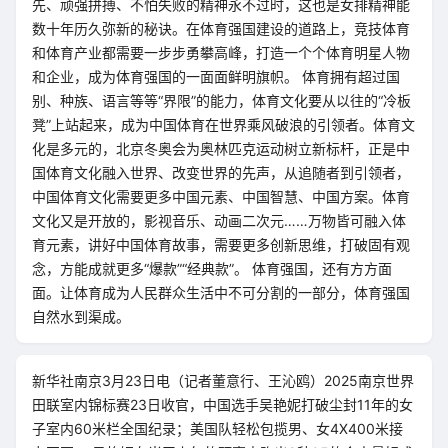
先、顽强拼搏、不怕失败的精神永不过时，这也是女排精神能
数十年历久弥新的秘诀。在体育强国建设的道路上，竞技体育
和体育产业都需要一步步勇攀高峰，打造一个个体育明星人物
和企业，成为体育强国的一面面鲜明旗帜。 体育拥有超过国
别、种族、语言等等“界限”的能力，体育文化要从以往的“冷板
凳”上站起来，成为中国体育在世界乘风破浪的引领者。体育文
化是多元的，北京冬奥会为奥林匹克运动树立新标杆，正是中
国体育文化融入世界、改变世界的先声，从追随者到引领者，
中国体育文化需要更多中国元素、中国智慧、中国方案。体育
文化又是开放的，影视音乐、动画二次元……万物皆可融入体
育元素，讲好中国体育故事，需要更多创新思维，打破固有观
念，方能成就更多“爆款”“经典款”。 体育强国，还有方方面
面。让体育成为人民群众生活中不可分割的一部分，体育强国
自然水到渠成。
新华社南京3月23日电（记者董意行、王沁鸥）2025南京世界
田联室内锦标赛23日收官，中国选手吴艳妮打破尘封11年的女
子室内60米栏全国纪录；美国队轻松包揽男、女4X400米接