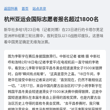
返回列表
首页
站点总览
杭州亚运会国际志愿者报名超过1800名
新华社多哈1月23日电（记者刘博）在23日进行的卡塔尔男足
亚洲杯B组第三轮比赛中，叙利亚队以1:0战胜印度队，这意味
着中国男足确定无缘淘汰赛。
图为李靳宇在赛后身披国旗滑行。中新社记者 崔楠 摄 中新社
呼和浩特2月18日电(记者李爱平)在电视机前一直守候的李艳
华，看到女儿李靳宇斩获平昌冬奥会短道速滑女子1500米银牌
时，自称“瞬间有点眩晕”。 “这真是意外之喜。”18日午间，李
艳华在接受中新社记者采访时说：“直到现在，仍然不敢相信这
一切。” 2月17日，来自中国内蒙古自治区的17岁小将李靳宇在
韩国平昌冬奥会短道速滑女子1500米决赛中摘得银牌，这是中
国短道速滑队在本届冬奥会上获得的首枚奖牌，也是内蒙古自
治区历史上夺得的首枚冬奥会奖牌。 “去平昌参赛时，我只嘱
咐她注意安全，根本没有想到她能获奖。”对于李靳宇斩获银奖