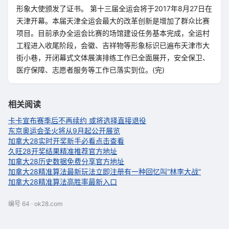
形象大使颁发了证书。 第十三届全运会将于2017年8月27日在
天津开幕。本届天津全运会最大的改革创新是增加了群众比赛
项目。目前承办全运会比赛的场馆建设任务基本完成，全运村
工程进入收尾阶段，会徽、吉祥物等形象标识已遍布天津市大
街小巷，开闭幕式文体展演排练工作已全面展开，安全保卫、
医疗保障、志愿者服务等工作已落实到位。(完)
相关阅读
卡卡宣布赛季后不再续约 或将选择直接退役
东京奥运会圣火将从9月起公开展览
加拿大28实时开奖新手必看点击查看
久旺28开奖结果精准推荐官方地址
加拿大28历史数据免费分享官方地址
加拿大28精准算法最新玩法立即注册
有一种回忆叫“林李大战”
加拿大28精准算法高胜率最新入口
编号 64 · ok28.com