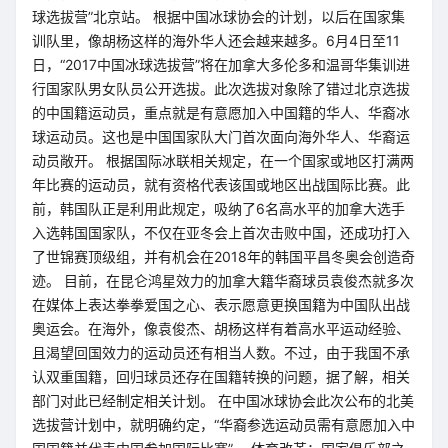
球选拔营”北京站。 根据中国冰球协会的计划，以后在国家集
训队里，像胡杨这样的海外华人还会越来越多。6月4日至11
日，“2017中国冰球选拔营”将在加拿大多伦多和温哥华集训进
行国家队男女队员公开选拔。此次选拔对象除了错过北京选拔
的中国籍运动员，重点就是有意愿加入中国籍的华人、华裔冰
球运动员。这也是中国国家队大门首次面向海外华人、华裔运
动员敞开。 根据国际冰联相关规定，在一个国家或地区打满两
年比赛的运动员，就有资格代表该国或地区出战国际比赛。此
前，韩国队正是利用此规定，吸纳了6名高水平的加拿大选手
入选韩国国家队，不仅在亚冬会上首次击败中国，还成功打入
了世锦赛顶级组，并有机会在2018年的韩国平昌冬奥会创造奇
迹。 目前，在昆仑鸿星效力的加拿大籍华裔球员袁俊杰就多次
在媒体上表达拳拳爱国之心、表示愿意更换国籍为中国队出战
奥运会。在海外，像袁俊杰、胡杨这样有着高水平运动经验、
且渴望回国效力的运动员还有相当人数。不过，由于我国不承
认双重国籍，回归球员还存在国籍转换的问题，据了解，相关
部门对此已经制定相关计划。 在中国冰球协会此次公布的北美
选拔营计划中，就明确约定，“华裔参选运动员需有意愿加入中